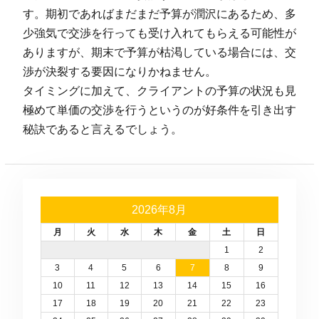
す。期初であればまだまだ予算が潤沢にあるため、多
少強気で交渉を行っても受け入れてもらえる可能性が
ありますが、期末で予算が枯渇している場合には、交
渉が決裂する要因になりかねません。
タイミングに加えて、クライアントの予算の状況も見
極めて単価の交渉を行うというのが好条件を引き出す
秘訣であると言えるでしょう。
2026年8月
月
火
水
木
金
土
日
1
2
3
4
5
6
7
8
9
10
11
12
13
14
15
16
17
18
19
20
21
22
23